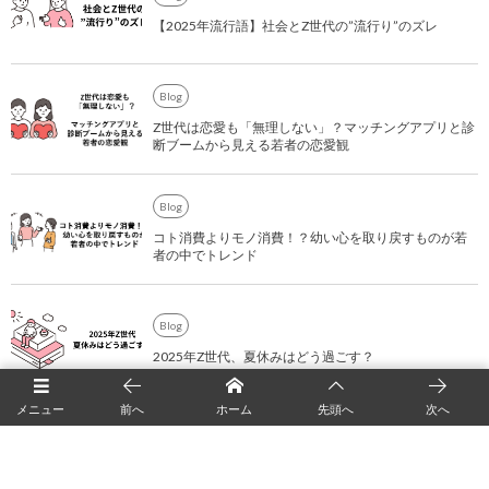
【2025年流行語】社会とZ世代の”流行り”のズレ
Blog
Z世代は恋愛も「無理しない」？マッチングアプリと診
断ブームから見える若者の恋愛観
Blog
コト消費よりモノ消費！？幼い心を取り戻すものが若
者の中でトレンド
Blog
2025年Z世代、夏休みはどう過ごす？
メニュー
前へ
ホーム
先頭へ
次へ
代表ブログvol.4 【思考と判断】