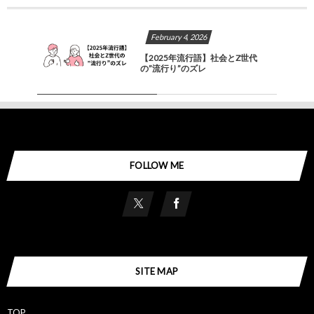
February
4
,
2026
【2025年流行語】社会とZ世代
の”流行り”のズレ
FOLLOW ME
SITE MAP
TOP