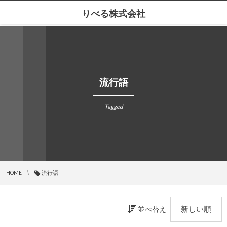
りべる株式会社
流行語
Tagged
HOME
流行語
並べ替え