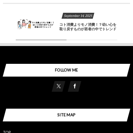
September
14
,
2025
コト消費よりモノ消費！？幼い心を
取り戻すものが若者の中でトレンド
FOLLOW ME
SITE MAP
TOP