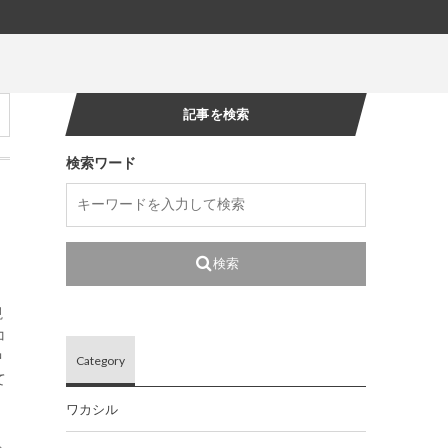
記事を検索
検索ワード
検索
視
コ
中
Category
て
ワカシル