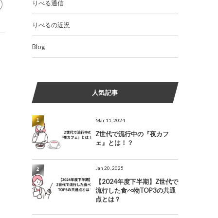
りべる通信
りべるの近況
Blog
人気記事
1
Mar 11, 2024
Z世代で流行中の『夜カフ
ェ』とは！？
Jan 20, 2025
2
【2024年度下半期】Z世代で
流行した食べ物TOP3の共通
点とは？